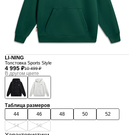
LI-NING
Толстовка Sports Style
4 995 ₽
10 499 ₽
В другом цвете
Таблица размеров
44
46
48
50
52
54
56