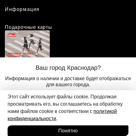
Информация
Подарочные карты
Положение о программе лояльности
Ваш город Краснодар?
Присоединиться
Авторизоваться
Информация о наличии и доставке будет отображаться
для вашего города.
Этот сайт использует файлы cookie. Продолжая
Да
Другой
© 2024 ООО «АДМИКС СПОРТ», официальный дистрибьютор
просматривать его, вы соглашаетесь на обработку
Добавить в корзину
Li-Ning в России
нами файлов cookie в соответствии с
политикой
конфиденциальности
.
Понятно
Главная
Каталог
Корзина
Избранное
Вход