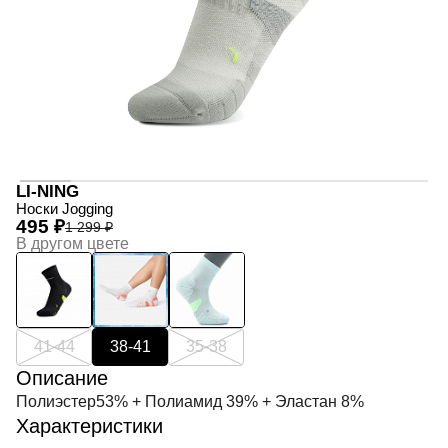
LI-NING
Носки Jogging
495 ₽
1 299 ₽
В другом цвете
41-44
38-41
35-38
Описание
Полиэстер53% + Полиамид 39% + Эластан 8%
Характеристики