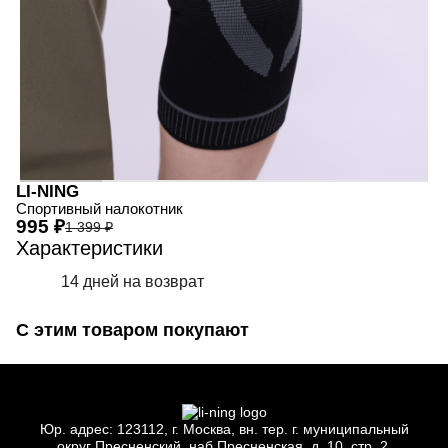
LI-NING
Спортивный налокотник
995 ₽
1 399 ₽
Характеристики
14 дней на возврат
С этим товаром покупают
Юр.
адрес: 123112, г.
Москва, вн.
тер. г.
муниципальный
округ Пресненский, наб Пресненская, д.
10, стр.
2,