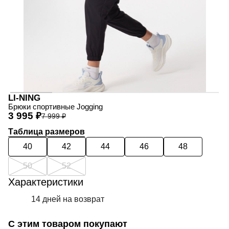
LI-NING
Брюки спортивные Jogging
3 995 ₽
7 999 ₽
Таблица размеров
40
42
44
46
48
50
52
Характеристики
14 дней на возврат
С этим товаром покупают