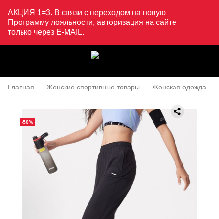
АКЦИЯ 1=3. В связи с переходом на новую
Программу лояльности, авторизация на сайте
только через E-MAIL.
Главная
Женские спортивные товары
Женская одежда
-50%