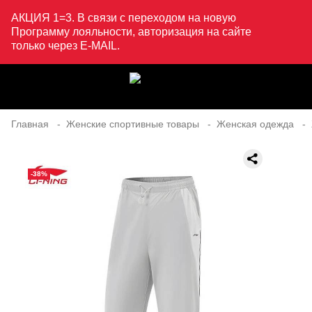
АКЦИЯ 1=3. В связи с переходом на новую
Программу лояльности, авторизация на сайте
только через E-MAIL.
Главная
Женские спортивные товары
Женская одежда
-38%