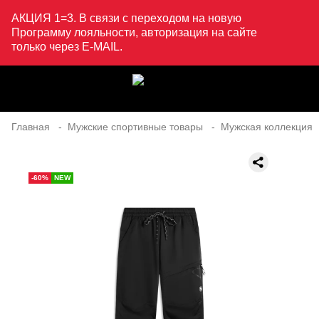
АКЦИЯ 1=3. В связи с переходом на новую
Программу лояльности, авторизация на сайте
только через E-MAIL.
Главная
Мужские спортивные товары
Мужская коллекция
-60%
NEW