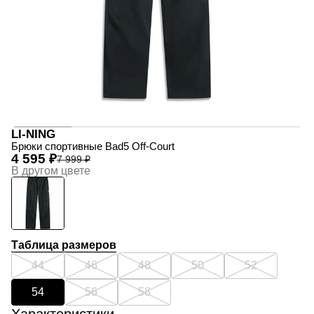
LI-NING
Брюки спортивные Bad5 Off-Court
4 595 ₽
7 999 ₽
В другом цвете
Таблица размеров
44
46
48
50
52
54
56
58