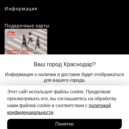
Информация
Подарочные карты
Положение о программе лояльности
Ваш город Краснодар?
Присоединиться
Авторизоваться
Информация о наличии и доставке будет отображаться
для вашего города.
Этот сайт использует файлы cookie. Продолжая
Да
Другой
© 2024 ООО «АДМИКС СПОРТ», официальный дистрибьютор
просматривать его, вы соглашаетесь на обработку
Добавить в корзину
Li-Ning в России
нами файлов cookie в соответствии с
политикой
конфиденциальности
.
Понятно
Главная
Каталог
Корзина
Избранное
Вход