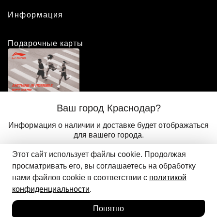
Информация
Подарочные карты
Положение о программе лояльности
Ваш город Краснодар?
Присоединиться
Авторизоваться
Информация о наличии и доставке будет отображаться
для вашего города.
Этот сайт использует файлы cookie. Продолжая
Да
Другой
© 2024 ООО «АДМИКС СПОРТ», официальный дистрибьютор
просматривать его, вы соглашаетесь на обработку
Добавить в корзину
Li-Ning в России
нами файлов cookie в соответствии с
политикой
конфиденциальности
.
Понятно
Главная
Каталог
Корзина
Избранное
Вход