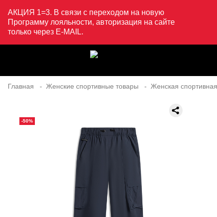
АКЦИЯ 1=3. В связи с переходом на новую
Программу лояльности, авторизация на сайте
только через E-MAIL.
Главная
Женские спортивные товары
Женская спортивная
-50%