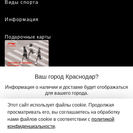
Виды спорта
Информация
Подарочные карты
Положение о программе лояльности
Ваш город Краснодар?
Присоединиться
Авторизоваться
Информация о наличии и доставке будет отображаться
для вашего города.
Этот сайт использует файлы cookie. Продолжая
Да
Другой
© 2024 ООО «АДМИКС СПОРТ», официальный дистрибьютор
просматривать его, вы соглашаетесь на обработку
Li-Ning в России
нами файлов cookie в соответствии с
политикой
конфиденциальности
.