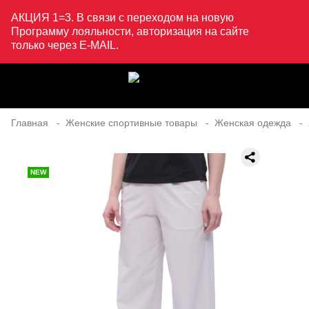
АКЦИЯ 1=3. В связи с переходом на новую
Программу лояльности, авторизация на сайте
только через E-MAIL.
Главная
Женские спортивные товары
Женская одежда
NEW