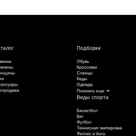
аталог
Подборки
винки
Обувь
жчины
Кроссовки
енщины
Сланцы
ти
Кеды
сессуары
Одежда
спродажа
Виды спорта
Баскетбол
Бег
Футбол
Теннисная экипировка
Фитнес и йога