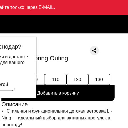
йте только через E-MAIL.
ng
снодар?
LI-NING
и и доставке
Ветровка Spring Outing
 для вашего
8 999 ₽
3 595 ₽
90
100
110
120
130
угой
Добавить в корзину
Описание
• Стильная и функциональная детская ветровка Li-
Ning — идеальный выбор для активных прогулок в
непогоду!