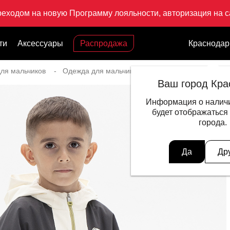
реходом на новую Программу лояльности, авторизация на са
ти
Аксессуары
Распродажа
Краснодар
ля мальчиков
Одежда для мальчиков
Ветровка Spring Outi
Ваш город Кра
Информация о наличи
будет отображаться
города.
Да
Др