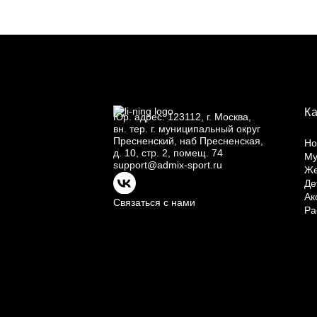
К
Юр.
адрес: 123112, г.
Москва,
вн.
тер. г.
муниципальный округ
Пресненский, наб Пресненская,
Но
д.
10, стр.
2, помещ.
74
Му
support@admix-sport.ru
Ж
Де
Ак
Связаться с нами
Ра