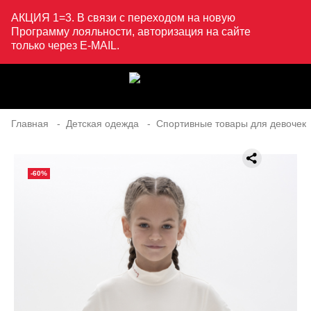
АКЦИЯ 1=3. В связи с переходом на новую
Программу лояльности, авторизация на сайте
только через E-MAIL.
Главная
Детская одежда
Спортивные товары для девочек
-60%