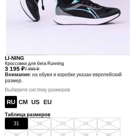
LI-NING
Кроссовки для бега Running
3 195 ₽
7 999 ₽
Внимание
: на обуви и коробке указан европейский
размер.
Выберите систему размеров
RU
СМ
US
EU
Таблица размеров
31
32
33
34
35
36
37
38
39
40