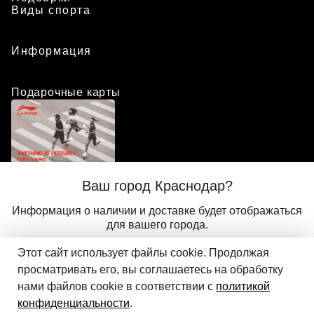
Виды спорта
Информация
Подарочные карты
Положение о программе лояльности
Ваш город Краснодар?
Присоединиться
Авторизоваться
Информация о наличии и доставке будет отображаться
для вашего города.
Этот сайт использует файлы cookie. Продолжая
Да
Другой
© 2024 ООО «АДМИКС СПОРТ», официальный дистрибьютор
просматривать его, вы соглашаетесь на обработку
Добавить в корзину
Li-Ning в России
нами файлов cookie в соответствии с
политикой
конфиденциальности
.