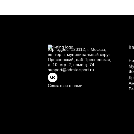
К
Юр.
адрес: 123112, г.
Москва,
вн.
тер. г.
муниципальный округ
Пресненский, наб Пресненская,
Но
д.
10, стр.
2, помещ.
74
Му
support@admix-sport.ru
Ж
Де
Ак
Связаться с нами
Ра