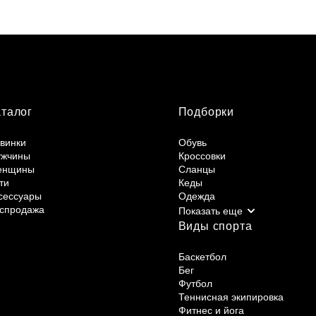
аталог
Подборки
винки
Обувь
жчины
Кроссовки
енщины
Сланцы
ти
Кеды
сессуары
Одежда
спродажа
Виды спорта
Баскетбол
Бег
Футбол
Теннисная экипировка
Фитнес и йога