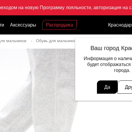
реходом на новую Программу лояльности, авторизация на са
ти
Аксессуары
Распродажа
Краснодар
ля мальчиков
Обувь для мальчиков
Кроссовки LIFESTYL
Ваш город Кра
Информация о наличи
будет отображаться
города.
Да
Др