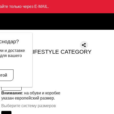
йте только через E-MAIL.
E CATEGORY
снодар?
LI-NING
и и доставке
Кроссовки LIFESTYLE CATEGORY
 для вашего
5 999 ₽
2 395 ₽
В другом цвете
угой
Внимание
: на обуви и коробке
указан европейский размер.
Выберите систему размеров