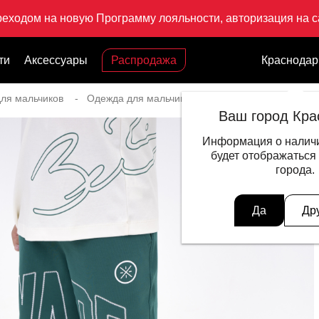
реходом на новую Программу лояльности, авторизация на са
ти
Аксессуары
Распродажа
Краснодар
ля мальчиков
Одежда для мальчиков
Шорты Wade
Ваш город Кра
Информация о наличи
будет отображаться
города.
Да
Др