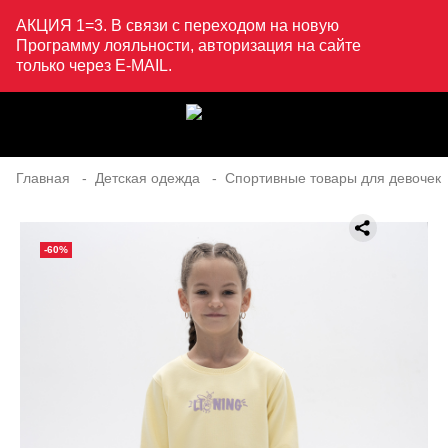
АКЦИЯ 1=3. В связи с переходом на новую
Программу лояльности, авторизация на сайте
только через E-MAIL.
Главная
Детская одежда
Спортивные товары для девочек
-60%