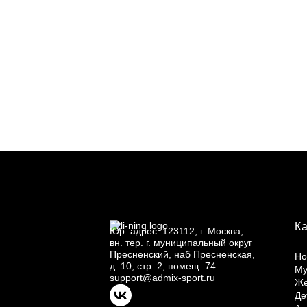
К
Юр.
адрес: 123112, г.
Москва,
вн.
тер. г.
муниципальный округ
Пресненский, наб Пресненская,
Но
д.
10, стр.
2, помещ.
74
Му
support@admix-sport.ru
Ж
Де