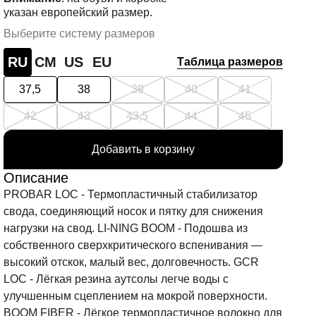
указан европейский размер.
Выберите систему размеров
RU
СМ
US
EU
Таблица размеров
37,5
38
39
40
41
42
43
43,5
44
45
Добавить в корзину
Описание
PROBAR LOC - Термопластичный стабилизатор
свода, соединяющий носок и пятку для снижения
нагрузки на свод. LI-NING BOOM - Подошва из
собственного сверхкритического вспенивания —
высокий отскок, малый вес, долговечность. GCR
LOC - Лёгкая резина аутсолы легче воды с
улучшенным сцеплением на мокрой поверхности.
BOOM FIBER - Лёгкое термопластичное волокно для