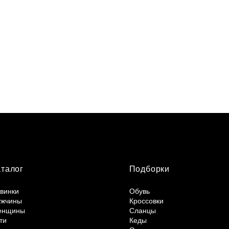
аталог
Подборки
винки
Обувь
жчины
Кроссовки
енщины
Сланцы
ти
Кеды