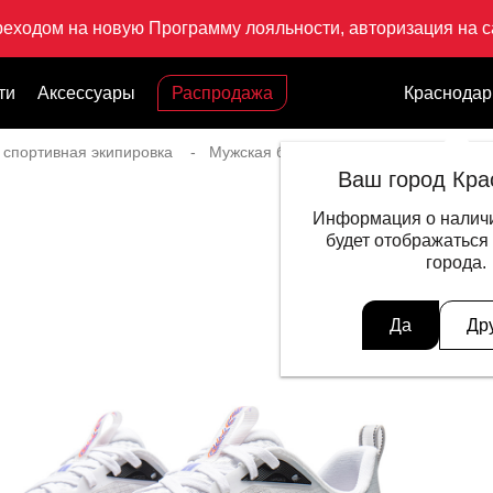
реходом на новую Программу лояльности, авторизация на са
ти
Аксессуары
Распродажа
Краснодар
 спортивная экипировка
Мужская беговая экипировка
Крос
Ваш город Кра
Информация о наличи
будет отображаться
города.
Да
Др